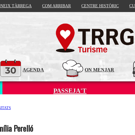
NEIX TÀRREGA
COM ARRIBAR
CENTRE HISTÒRIC
CU
AGENDA
ON MENJAR
PASSEJA'T
ITATS
mília Perelló