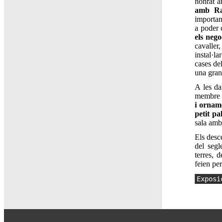
honrat a
amb Ra
importan
a poder 
els nego
cavaller
instal·l
cases de
una gran 
A les da
membre d
i ornam
petit pa
sala amb
Els desc
del seg
terres, 
feien pe
Exposi