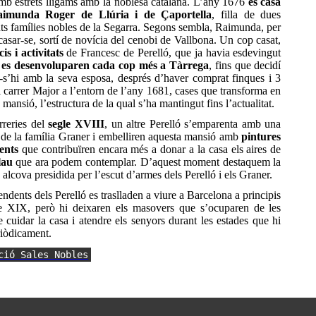
mb estrets lligams amb la noblesa catalana. L’any 1676
es casa
imunda Roger de Llúria i de Çaportella
, filla de dues
ts famílies nobles de la Segarra. Segons sembla, Raimunda, per
casar-se, sortí de novícia del cenobi de Vallbona. Un cop casat,
cis i activitats
de Francesc de Perelló, que ja havia esdevingut
,
es desenvoluparen cada cop més a Tàrrega
, fins que decidí
ar-s’hi amb la seva esposa, després d’haver comprat finques i 3
l carrer Major a l’entorn de l’any 1681, cases que transforma en
mansió, l’estructura de la qual s’ha mantingut fins l’actualitat.
rreries del
segle XVIII
, un altre Perelló s’emparenta amb una
e la família Graner i embelliren aquesta mansió amb
pintures
ents
que contribuïren encara més a donar a la casa els aires de
lau
que ara podem contemplar. D’aquest moment destaquem la
 alcova presidida per l’escut d’armes dels Perelló i els Graner.
endents dels Perelló es traslladen a viure a Barcelona a principis
le XIX, però hi deixaren els masovers que s’ocuparen de les
de cuidar la casa i atendre els senyors durant les estades que hi
riòdicament.
ció Sales Nobles