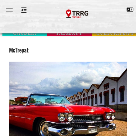
Toggle navigation
GAUDEIX
PASSEJA'T
CULTURITZA'T
McTrepat