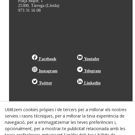
Plaça Major, 1
25300, Tàrrega (Lleida)
973 31 16 08
Facebook
Youtube
Instagram
Telegram
Twitter
Linkedin
Utilitzem cookies pròpies i de tercers per a millorar els nostres
serveis i raons tècniques, per a millorar la teva experiència de
navegació, per a emmagatzemar les teves preferències i,
opcionalment, per a mostrar-te publicitat relacionada amb les
teves preferències mitjançant l'anàlisi dels teus hàbits de