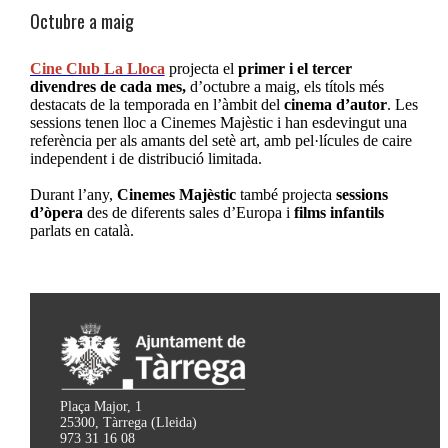
Octubre a maig
Cine Club La Lloca
projecta el
primer i el tercer
divendres de cada mes,
d’octubre a maig, els títols més
destacats de la temporada en l’àmbit del
cinema d’autor
. Les
sessions tenen lloc a Cinemes Majèstic i han esdevingut una
referència per als amants del setè art, amb pel·lícules de caire
independent i de distribució limitada.
Durant l’any,
Cinemes Majèstic
també projecta
sessions
d’òpera
des de diferents sales d’Europa i
films infantils
parlats en català.
Plaça Major, 1
25300, Tàrrega (Lleida)
973 31 16 08