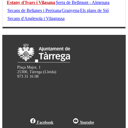
Estany d'Ivars i Vilasana
Serra de Bellmunt - Almenara
Secans de Belianes i Preixana
Granyena
Els plans de Sió
Secans d'Anglesola i Vilagrassa
Plaça Major, 1
25300, Tàrrega (Lleida)
973 31 16 08
Facebook
Youtube