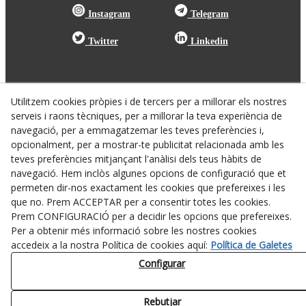
Instagram
Telegram
Twitter
Linkedin
Utilitzem cookies pròpies i de tercers per a millorar els nostres
serveis i raons tècniques, per a millorar la teva experiència de
navegació, per a emmagatzemar les teves preferències i,
opcionalment, per a mostrar-te publicitat relacionada amb les
teves preferències mitjançant l'anàlisi dels teus hàbits de
navegació. Hem inclòs algunes opcions de configuració que et
permeten dir-nos exactament les cookies que prefereixes i les
que no. Prem ACCEPTAR per a consentir totes les cookies.
turisme@tarrega.cat
Prem CONFIGURACIÓ per a decidir les opcions que prefereixes.
Per a obtenir més informació sobre les nostres cookies
accedeix a la nostra Política de cookies aquí:
Política de Galetes
Configurar
Rebutjar