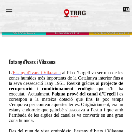
Toggle navigation
GAUDEIX
PASSEJA'T
CULTURITZA'T
Estany d'Ivars i Vilasana
L'
Estany d'Ivars i Vila-sana
al Pla d’Urgell va ser una de les
zones humides més importants de la Catalunya interior fins a
la seva dessecació l'any 1951. Reeixit gràcies al
projecte de
recuperació i condicionament ecològic
que s'hi ha
executat. Actualment,
l’aigua prové del canal d’Urgell
i es
correspon a la mateixa dotació que fins fa poc temps
s’emprava per conrear aquestes terres. Originàriament, era un
estany endorreic que gairebé s’assecava a l’estiu i que amb
l’arribada de les aigües del canal es va convertir en una gran
zona humida.
Des del punt de vista ornitològic, l’estany d’Ivars i Vilasana