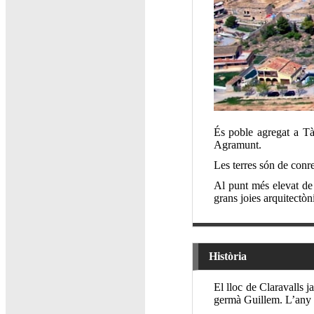
És poble agregat a Tàr
Agramunt.
Les terres són de conreu
Al punt més elevat de 
grans joies arquitectòn
Història
El lloc de Claravalls 
germà Guillem. L’any 13