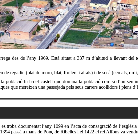
rega des de l’any 1969. Està situat a 337 m d’altitud a llevant del t
 de regadiu (blat de moro, blat, fruiters i alfals) i de secà (cereals, ordi,
la població hi ha el castell que domina la població com si d’un sentin
iques que mereixen una passejada pels seus carrers acollidors i plens d’h
ja es troba documentat l’any 1099 en l’acta de consagració de l’església
94 passà a mans de Ponç de Ribelles i el 1422 el rei Alfons va vendre aq