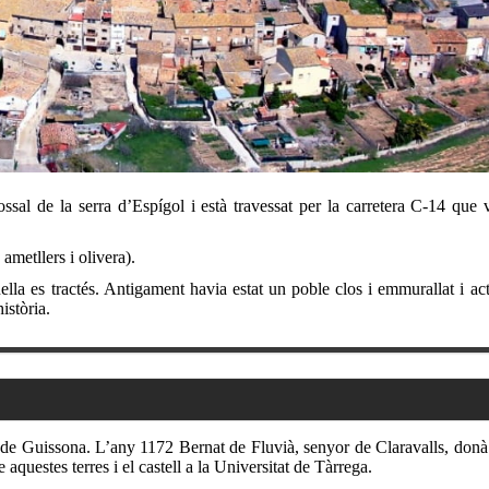
ossal de la serra d’Espígol i està travessat per la carretera C-14 que
 ametllers i olivera).
ella es tractés. Antigament havia estat un poble clos i emmurallat i a
istòria.
 de Guissona. L’any 1172 Bernat de Fluvià, senyor de Claravalls, donà e
uestes terres i el castell a la Universitat de Tàrrega.