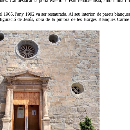
des. Cal destacar la porta exterior d’estil renaixentista, amb llinda i 
l 1965, l'any 1992 va ser restaurada. Al seu interior, de parets blanques
sfiguració de Jesús, obra de la pintora de les Borges Blanques Carme