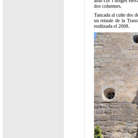
amb cor i llotges eleva
dos columnes.
Tancada al culte des de
un retaule de la Tran
realitzada el 2008.