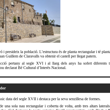
ró i presideix la població. L’estructura és de planta rectangular i té planta
quan Guillem de Claravalls va obtenir el castell per llegat patern.
cció pertany al segle XVI i al llarg dels anys ha sofert diferents 
fou declarat Bé Cultural d’Interès Nacional.
ador
àssic data del segle XVII i destaca per la seva senzillesa de formes.
de una sola nau rectangular i coberta de volta, amb tres altars latera