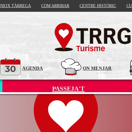
NEIX TÀRREGA
COM ARRIBAR
CENTRE HISTÒRIC
CU
AGENDA
ON MENJAR
PASSEJA'T