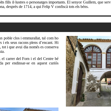
ts fills il·lustres o personatges importants. El senyor Guillem, que serví 
na, després de 1714, a qui Felip V confiscà tots els béns.
un poble clos i emmurallat, tal com ho
s i els seus racons plens d’encant. Hi
, tot i que avui dia només es conserva
sia.
 el carrer del Forn i el del Centre bé
da per endinsar-se en aquest curiós