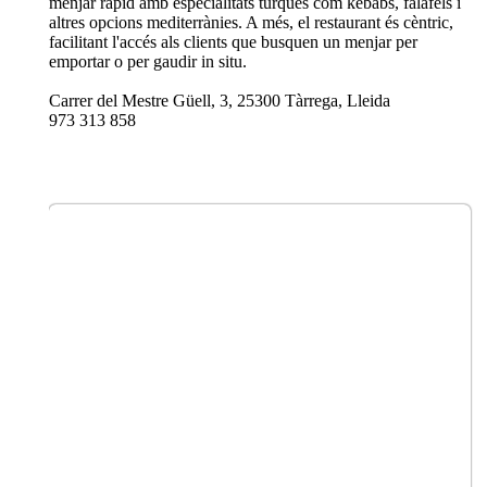
menjar ràpid amb especialitats turques com kebabs, falafels i
altres opcions mediterrànies. A més, el restaurant és cèntric,
facilitant l'accés als clients que busquen un menjar per
emportar o per gaudir in situ​.
Carrer del Mestre Güell, 3, 25300 Tàrrega, Lleida
973 313 858