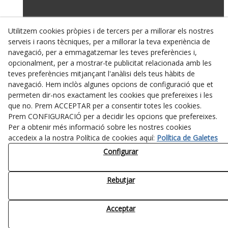
Utilitzem cookies pròpies i de tercers per a millorar els nostres
serveis i raons tècniques, per a millorar la teva experiència de
navegació, per a emmagatzemar les teves preferències i,
opcionalment, per a mostrar-te publicitat relacionada amb les
teves preferències mitjançant l'anàlisi dels teus hàbits de
navegació. Hem inclòs algunes opcions de configuració que et
permeten dir-nos exactament les cookies que prefereixes i les
que no. Prem ACCEPTAR per a consentir totes les cookies.
turisme@tarrega.cat
Prem CONFIGURACIÓ per a decidir les opcions que prefereixes.
Per a obtenir més informació sobre les nostres cookies
accedeix a la nostra Política de cookies aquí:
Política de Galetes
Configurar
Rebutjar
Política Cookies
Política de Privacitat
Acceptar
© 08/2026 Ajuntament de Tàrrega - Tots els drets reservats.