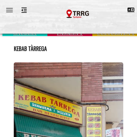
Toggle navigation
GAUDEIX
PASSEJA'T
CULTURITZA'T
KEBAB TÀRREGA